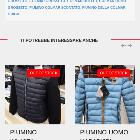
GROSSETO
,
COLMAR GROSSETO
,
COLMAR OUTLET
,
COLMAR UOMO
GROSSETO
,
PIUMINO COLMAR SCONTATO
,
PIUMINO DELLA COLMAR
GRIGIO
.
TI POTREBBE INTERESSARE ANCHE
SCONTO!
SCONTO!
PIUMINO
PIUMINO UOMO