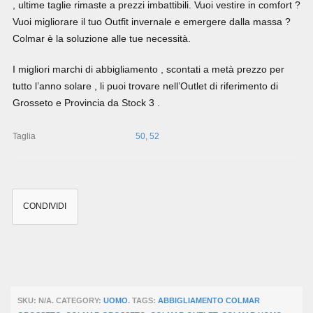
, ultime taglie rimaste a prezzi imbattibili. Vuoi vestire in comfort ?
Vuoi migliorare il tuo Outfit invernale e emergere dalla massa ?
Colmar è la soluzione alle tue necessità.
I migliori marchi di abbigliamento , scontati a metà prezzo per
tutto l’anno solare , li puoi trovare nell’Outlet di riferimento di
Grosseto e Provincia da Stock 3 .
Taglia
50
,
52
CONDIVIDI
SKU:
N/A
.
CATEGORY:
UOMO
.
TAGS:
ABBIGLIAMENTO COLMAR