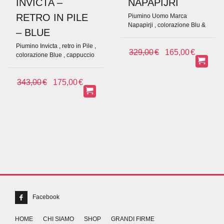
INVICTA –
NAPAPIJRI
RETRO IN PILE
Piumino Uomo Marca
Napapirji , colorazione Blu &
– BLUE
Black , modello Frost
Piumino Invicta , retro in Pile ,
IL
IL
329,00
€
165,00
€
colorazione Blue , cappuccio
PREZZO
PREZ
, termico
ORIGINALE
ATTUA
IL
IL
343,00
€
175,00
€
ERA:
È:
PREZZO
PREZZO
329,00€.
165,00
ORIGINALE
ATTUALE
ERA:
È:
343,00€.
175,00€.
Facebook
HOME
CHI SIAMO
SHOP
GRANDI FIRME