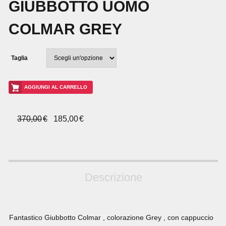
GIUBBOTTO UOMO
COLMAR GREY
Taglia
Giubbotto
AGGIUNGI AL CARRELLO
Uomo
Colmar
IL
IL
Grey
370,00
€
185,00
€
quantità
PREZZO
PREZZO
ORIGINALE
ATTUALE
ERA:
È:
370,00€.
185,00€.
Descrizione
Fantastico Giubbotto Colmar , colorazione Grey , con cappuccio