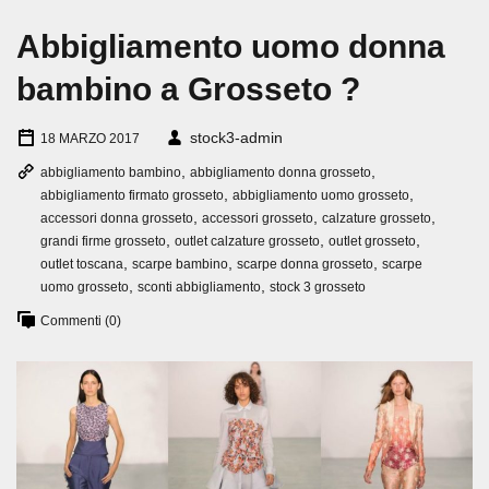
Abbigliamento uomo donna
bambino a Grosseto ?
stock3-admin
18 MARZO 2017
,
,
abbigliamento bambino
abbigliamento donna grosseto
,
,
abbigliamento firmato grosseto
abbigliamento uomo grosseto
,
,
,
accessori donna grosseto
accessori grosseto
calzature grosseto
,
,
,
grandi firme grosseto
outlet calzature grosseto
outlet grosseto
,
,
,
outlet toscana
scarpe bambino
scarpe donna grosseto
scarpe
,
,
uomo grosseto
sconti abbigliamento
stock 3 grosseto
Commenti (0)