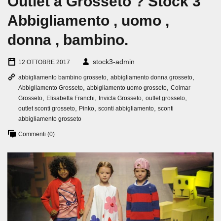
Outlet a Grosseto ? Stock 3
Abbigliamento , uomo ,
donna , bambino.
stock3-admin
12 OTTOBRE 2017
,
,
abbigliamento bambino grosseto
abbigliamento donna grosseto
,
,
Abbigliamento Grosseto
abbigliamento uomo grosseto
Colmar
,
,
,
,
Grosseto
Elisabetta Franchi
Invicta Grosseto
outlet grosseto
,
,
,
outlet sconti grosseto
Pinko
sconti abbigliamento
sconti
abbigliamento grosseto
Commenti (0)