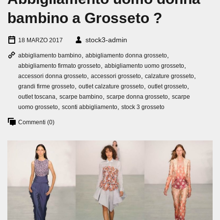
bambino a Grosseto ?
stock3-admin
18 MARZO 2017
,
,
abbigliamento bambino
abbigliamento donna grosseto
,
,
abbigliamento firmato grosseto
abbigliamento uomo grosseto
,
,
,
accessori donna grosseto
accessori grosseto
calzature grosseto
,
,
,
grandi firme grosseto
outlet calzature grosseto
outlet grosseto
,
,
,
outlet toscana
scarpe bambino
scarpe donna grosseto
scarpe
,
,
uomo grosseto
sconti abbigliamento
stock 3 grosseto
Commenti (0)