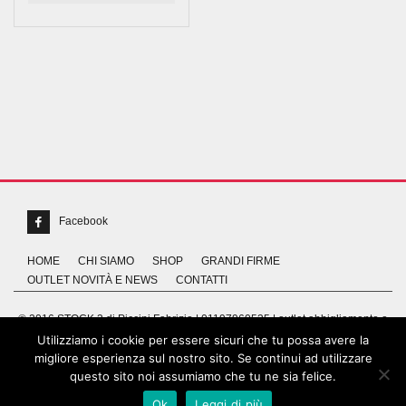
Facebook
HOME
CHI SIAMO
SHOP
GRANDI FIRME
OUTLET NOVITÀ E NEWS
CONTATTI
© 2016 STOCK 3 di Piccini Fabrizio | 01197960535 | outlet abbigliamento e
grandi firme | Via Abruzzo, 24 GROSSETO
Utilizziamo i cookie per essere sicuri che tu possa avere la
migliore esperienza sul nostro sito. Se continui ad utilizzare
questo sito noi assumiamo che tu ne sia felice.
Realizzato da
MG Group Italia®
Ok
Leggi di più