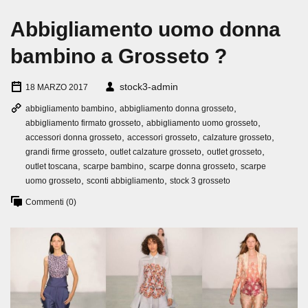
Abbigliamento uomo donna
bambino a Grosseto ?
stock3-admin
18 MARZO 2017
,
,
abbigliamento bambino
abbigliamento donna grosseto
,
,
abbigliamento firmato grosseto
abbigliamento uomo grosseto
,
,
,
accessori donna grosseto
accessori grosseto
calzature grosseto
,
,
,
grandi firme grosseto
outlet calzature grosseto
outlet grosseto
,
,
,
outlet toscana
scarpe bambino
scarpe donna grosseto
scarpe
,
,
uomo grosseto
sconti abbigliamento
stock 3 grosseto
Commenti (0)