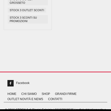
GROSSETO
STOCK 3 OUTLET SCONTI
STOCK 3 SCONTI SU
PROMOZIONI
Facebook
HOME
CHI SIAMO
SHOP
GRANDI FIRME
OUTLET NOVITÀ E NEWS
CONTATTI
© 2016 STOCK 3 di Piccini Fabrizio | 01197960535 | outlet abbigliamento e