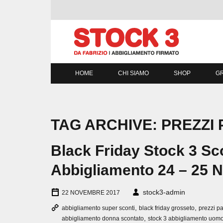
HOME
CHI SIAMO
SHOP
GR
TAG ARCHIVE: PREZZI
Black Friday Stock 3 Sco
Abbigliamento 24 – 25 
stock3-admin
22 NOVEMBRE 2017
,
,
abbigliamento super sconti
black friday grosseto
prezzi p
,
abbigliamento donna scontato
stock 3 abbigliamento uom