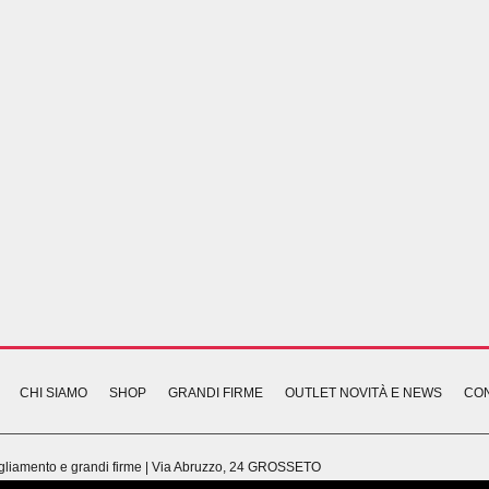
CHI SIAMO
SHOP
GRANDI FIRME
OUTLET NOVITÀ E NEWS
CON
bbigliamento e grandi firme | Via Abruzzo, 24 GROSSETO