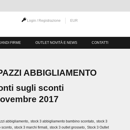
Login / Registrazione
EUR
ANDI FIRME
OUTLET NOVITÀ E NEWS
CONTATTI
 PAZZI ABBIGLIAMENTO
nti sugli sconti
Novembre 2017
,
,
azzi abbigliamento
stock 3 abbigliamento bambino scontato
stock 3
,
,
,
o sconto
stock 3 marchi firmati
stock 3 outlet grosseto
Stock 3 Outlet