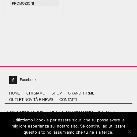
PROMOZIONI
Facebook
HOME
CHI SIAMO
SHOP
GRANDI FIRME
OUTLET NOVITÀ E NEWS
CONTATTI
© 2016 STOCK 3 di Piccini Fabrizio | 01197960535 | outlet abbigliamento e
grandi firme | Via Abruzzo, 24 GROSSETO
Utilizziamo i cookie per essere sicuri che tu possa avere la
migliore esperienza sul nostro sito. Se continui ad utilizzare
questo sito noi assumiamo che tu ne sia felice.
Realizzato da
MG Group Italia®